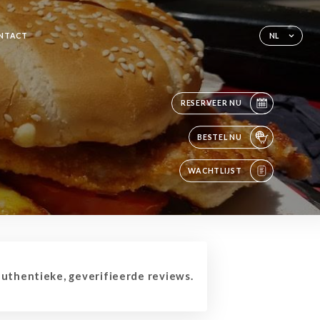
NTACT
NL
RESERVEER NU
BESTEL NU
WACHTLIJST
thentieke, geverifieerde reviews.