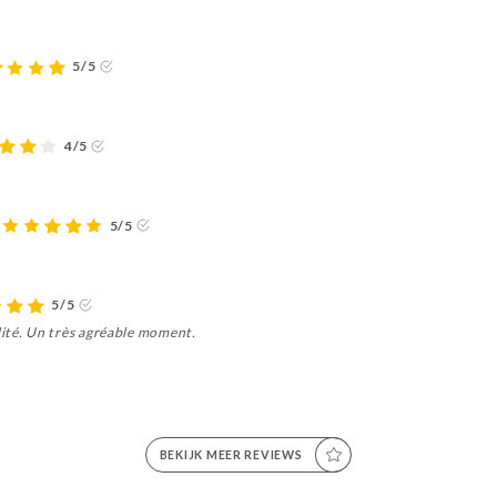
5/5
4/5
5/5
5/5
ité. Un très agréable moment.
BEKIJK MEER REVIEWS