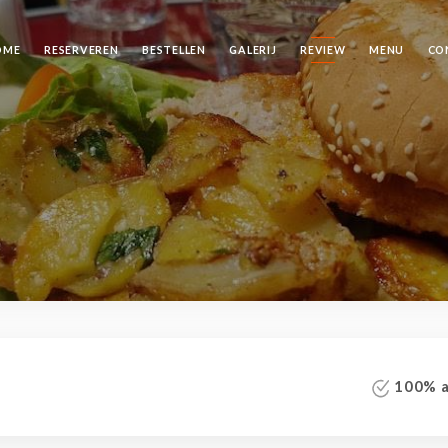
OME
RESERVEREN
BESTELLEN
GALERIJ
REVIEW
MENU
CO
100% au