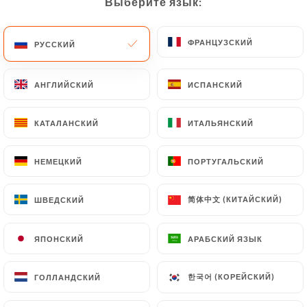
Выберите язык:
Выберите язык:
ФРАНЦУЗСКИЙ
ФРАНЦУЗСКИЙ
РУССКИЙ
РУССКИЙ
46 МНЕНИЙ
RESTAURANT FRANÇAIS
АНГЛИЙСКИЙ
АНГЛИЙСКИЙ
ИСПАНСКИЙ
ИСПАНСКИЙ
85 Avenue Gambetta
75020 Paris France
КАТАЛАНСКИЙ
КАТАЛАНСКИЙ
ИТАЛЬЯНСКИЙ
ИТАЛЬЯНСКИЙ
НЕМЕЦКИЙ
НЕМЕЦКИЙ
ПОРТУГАЛЬСКИЙ
ПОРТУГАЛЬСКИЙ
简体中文 (КИТАЙСКИЙ)
简体中文 (КИТАЙСКИЙ)
ШВЕДСКИЙ
ШВЕДСКИЙ
ЯПОНСКИЙ
ЯПОНСКИЙ
АРАБСКИЙ ЯЗЫК
АРАБСКИЙ ЯЗЫК
한국어 (КОРЕЙСКИЙ)
한국어 (КОРЕЙСКИЙ)
ГОЛЛАНДСКИЙ
ГОЛЛАНДСКИЙ
Кто мы?