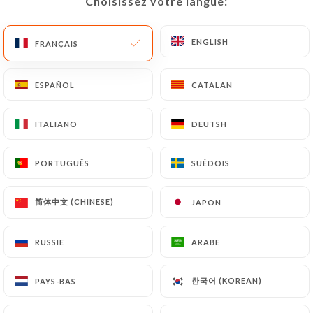
Choisissez votre langue:
Choisissez votre langue:
ENGLISH
ENGLISH
FRANÇAIS
FRANÇAIS
46 AVIS
RESTAURANT FRANÇAIS
ESPAÑOL
ESPAÑOL
CATALAN
CATALAN
85 Avenue Gambetta
75020 Paris France
ITALIANO
ITALIANO
DEUTSH
DEUTSH
PORTUGUÊS
PORTUGUÊS
SUÉDOIS
SUÉDOIS
简体中文 (CHINESE)
简体中文 (CHINESE)
JAPON
JAPON
RUSSIE
RUSSIE
ARABE
ARABE
한국어 (KOREAN)
한국어 (KOREAN)
PAYS-BAS
PAYS-BAS
Qui sommes nous?